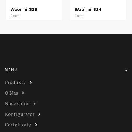
Wzór nr 323
Wzór nr 324
4mm
4mm
MENU
Produkty
O Nas
Nasz salon
Konfigurator
Certyfikaty