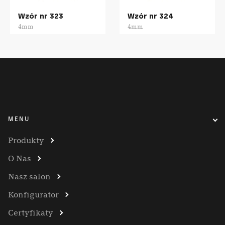
Wzór nr 323
Wzór nr 324
4mm
4mm
MENU
Produkty
O Nas
Nasz salon
Konfigurator
Certyfikaty