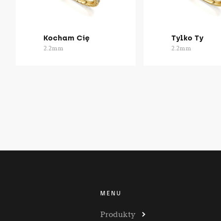
Kocham Cię
Tylko Ty
2.2mm
2.2mm
MENU
Produkty