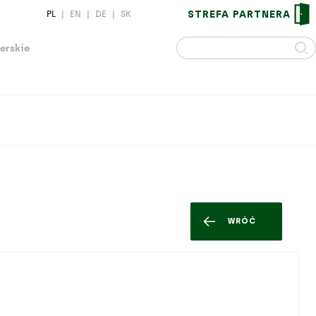
STREFA PARTNERA
PL
|
EN
|
DE
|
SK
erskie
WRÓĆ