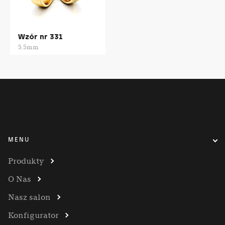
Wzór nr 331
5.5mm
MENU
Produkty
O Nas
Nasz salon
Konfigurator