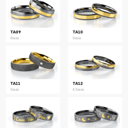
TA09
TA10
6mm
5mm
TA11
TA12
5mm
4.5mm