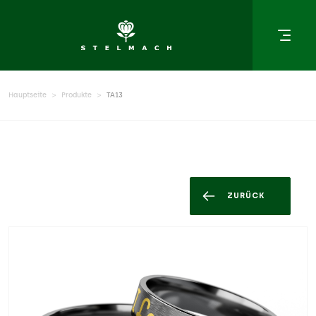
Hauptseite
Produkte
TA13
ZURÜCK