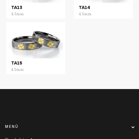
TA13
TA14
4.5mm
4.5mm
TA15
4.5mm
MENÜ