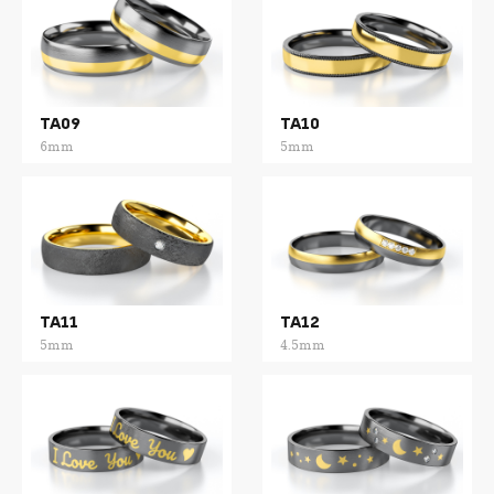
TA09
TA10
6mm
5mm
TA11
TA12
5mm
4.5mm