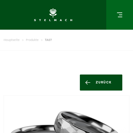
Hauptseite
Produkte
TA07
ZURÜCK