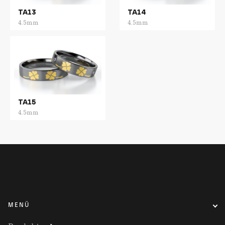
TA13
TA14
4.5mm
4.5mm
TA15
4.5mm
MENÜ