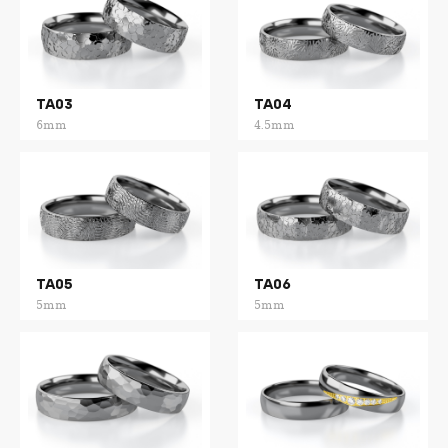
TA03
TA04
6mm
4.5mm
TA05
TA06
5mm
5mm