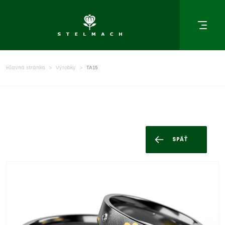
Hlavná stránka
Výrobky
TA15
SPÄŤ