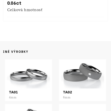
0.06ct
Celková hmotnosť
INÉ VÝROBKY
TA01
TA02
4mm
6mm