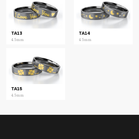
TA13
TA14
4.5mm
4.5mm
TA15
4.5mm