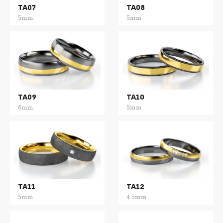
TA07
TA08
5mm
5mm
TA09
TA10
6mm
5mm
TA11
TA12
5mm
4.5mm