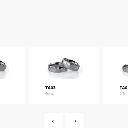
TA03
TA0
6mm
4.5