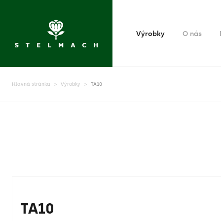
Výrobky
O nás
Hlavná stránka
Výrobky
TA10
TA10