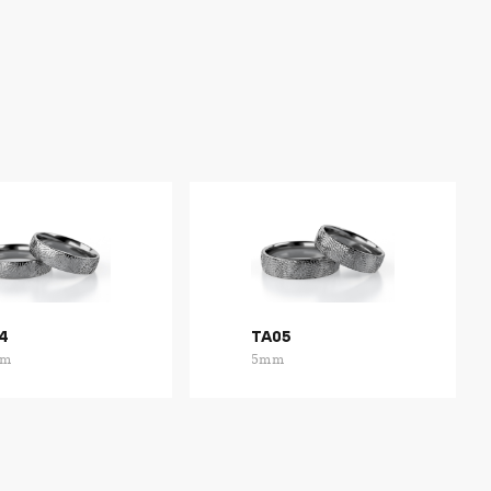
4
TA05
mm
5mm