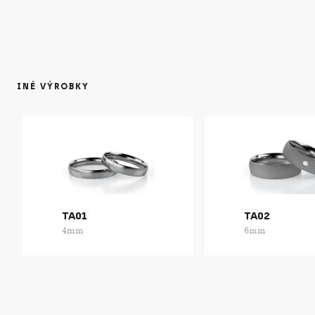
INÉ VÝROBKY
TA01
TA02
4mm
6mm