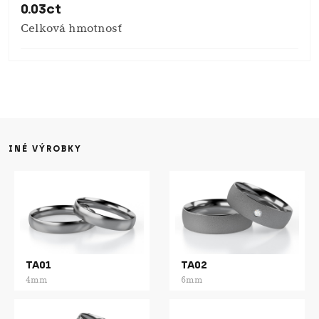
0.03ct
Celková hmotnosť
INÉ VÝROBKY
TA01
TA02
4mm
6mm