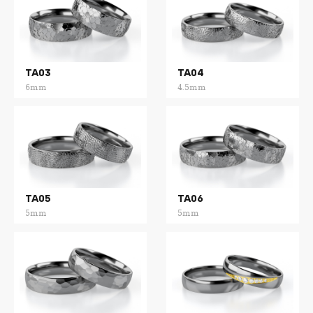
TA03
TA04
6mm
4.5mm
TA05
TA06
5mm
5mm