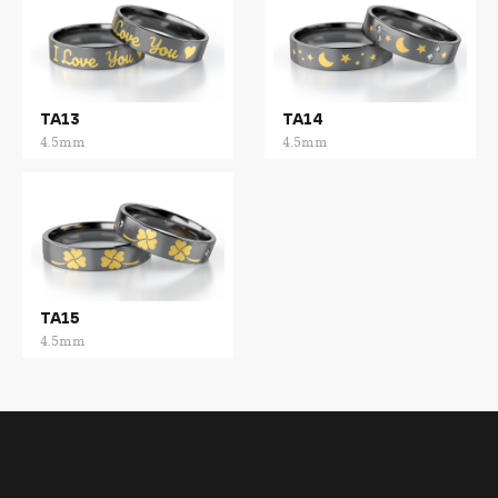
TA13
TA14
4.5mm
4.5mm
TA15
4.5mm