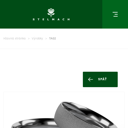
Hlavná stránka
Výrobky
TA02
SPÄŤ