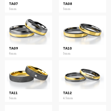
TA07
TA08
5mm
5mm
TA09
TA10
6mm
5mm
TA11
TA12
5mm
4.5mm