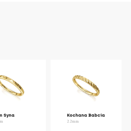
 Syna
Kochana Babcia
mm
2.2mm