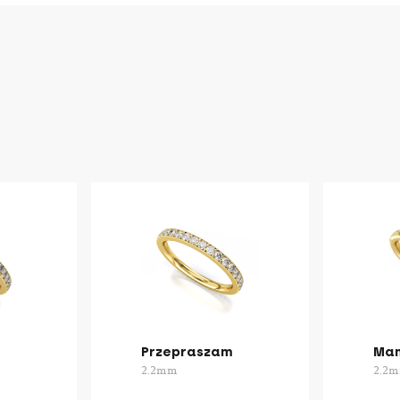
Przepraszam
Mam
2.2mm
2.2