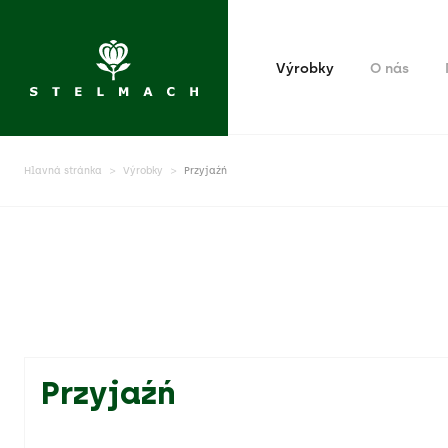
Výrobky
O nás
Hlavná stránka
Výrobky
Przyjaźń
Przyjaźń