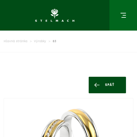
Hlavná stránka
Výrobky
83
SPÄŤ