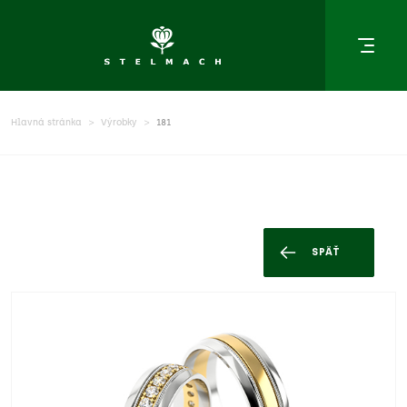
Hlavná stránka
Výrobky
181
SPÄŤ