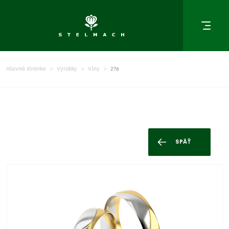
Hlavná stránka
Výrobky
Vlny
276
SPÄŤ