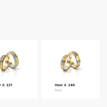
 č. 117
Vzor č. 140
m
6mm