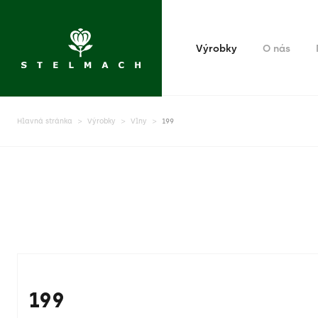
Výrobky
O nás
Hlavná stránka
Výrobky
Vlny
199
199