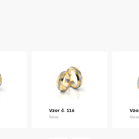
Vzor č. 116
Vzor
6mm
6m