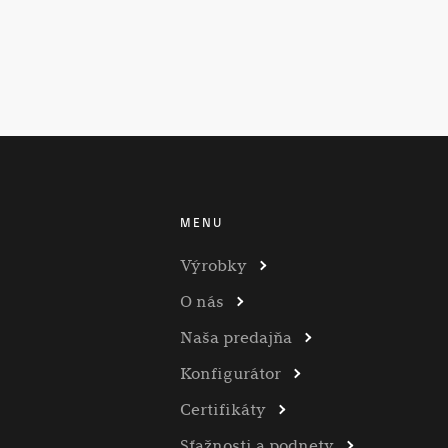
MENU
Výrobky
O nás
Naša predajňa
Konfigurátor
Certifikáty
Sťažnosti a podnety