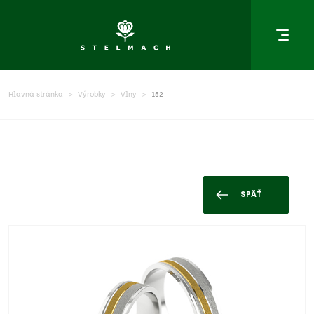
Hlavná stránka
Výrobky
Vlny
152
SPÄŤ