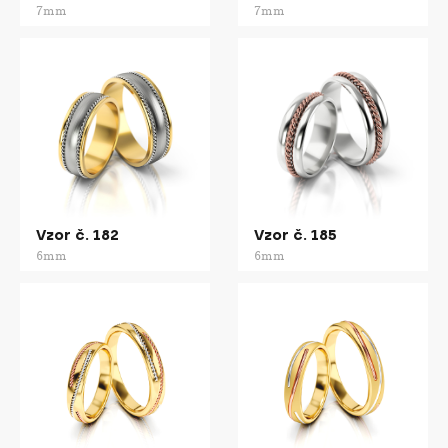
7mm
7mm
Vzor č. 182
Vzor č. 185
6mm
6mm