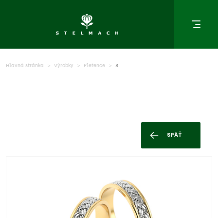
Hlavná stránka
Výrobky
Pletence
8
SPÄŤ