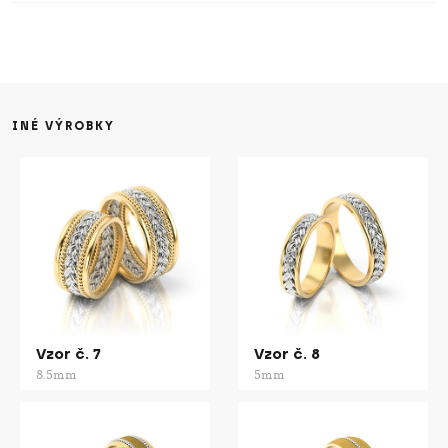
INÉ VÝROBKY
Vzor č. 7
Vzor č. 8
8.5mm
5mm