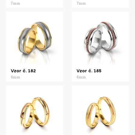
7mm
7mm
Vzor č. 182
Vzor č. 185
6mm
6mm