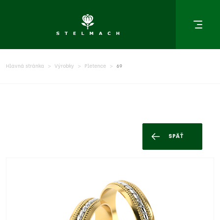
Hlavná stránka
Výrobky
Pletence
69
SPÄŤ