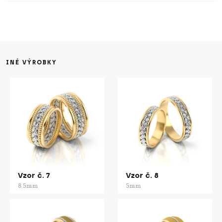
INÉ VÝROBKY
Vzor č. 7
Vzor č. 8
8.5mm
5mm