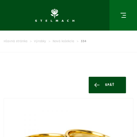
Hlavná stránka
Výrobky
Nová kolekcia
334
SPÄŤ