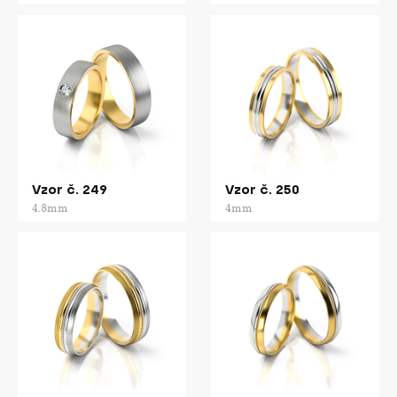
Vzor č. 249
Vzor č. 250
4.8mm
4mm