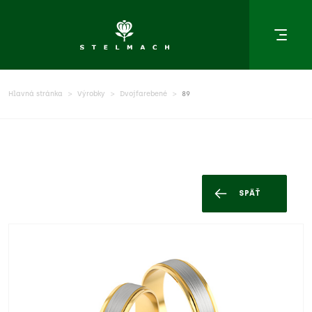
Hlavná stránka
Výrobky
Dvojfarebené
89
SPÄŤ