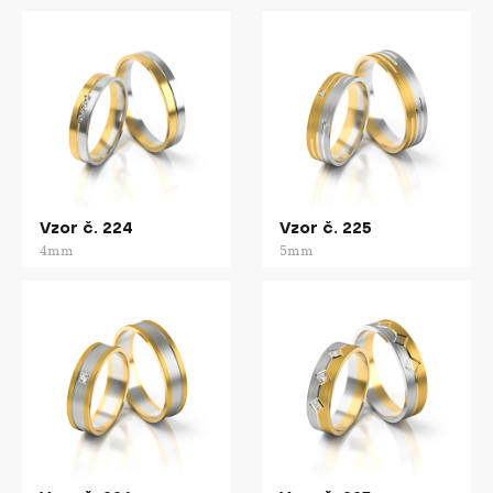
Vzor č. 224
Vzor č. 225
4mm
5mm