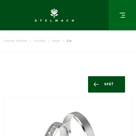
Hlavná stránka
Výrobky
Biele
316
SPÄŤ