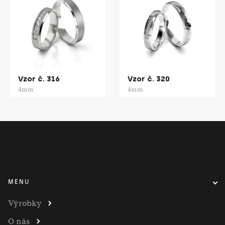
Vzor č. 316
Vzor č. 320
4mm
4mm
MENU
Výrobky
O nás