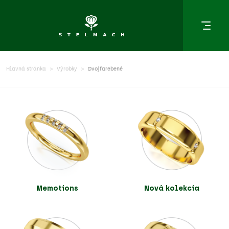
Hlavná stránka
Výrobky
Dvojfarebené
Memotions
Nová kolekcia