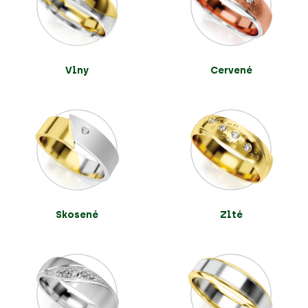
Vlny
Červené
Skosené
Žlté