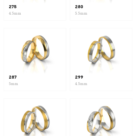
275
280
4.5mm
5.5mm
287
299
5mm
4.5mm