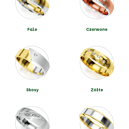
Fale
Czerwone
Skosy
Żółte