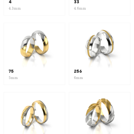
4
33
4.3mm
4.6mm
75
256
5mm
6mm